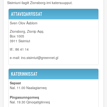
Sisimiuni ilagiit Zionsborg-imi katersuupput.
ATTAVEQARFISSAT
Sven Olov Åsblom
Zionsborg, Zionip Aqq.
Box 1005
3911 Sisimiut
tlf.: 86 41 14
e-mail:
ino.sisimiut@greennet.gl
KATERINNISSAT
Sapaat
Nal. 11.00 Naalagiarneq
Pingasunngorneq
Nal. 19.30 Qinoqatigiinneq