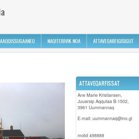
ia
AAQQISSUGAANEQ
NAQITERIVIK NOA
ATTAVEQARFIGISIGUT
ATTAVEQARFISSAT
Ane Marie Kristiansen,
Juuarsip Aqqutaa B-1502,
3961 Uummannaq
E-mail:
uummannaq
@ino.gl
mobil 498888