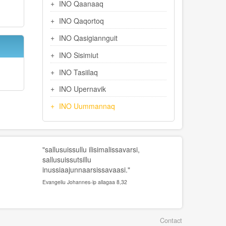
INO Qaanaaq
INO Qaqortoq
INO Qasigiannguit
INO Sisimiut
INO Tasiilaq
INO Upernavik
INO Uummannaq
"sallusuissullu ilisimalissavarsi,
sallusuissutsillu
inussiaajunnaarsissavaasi."
Evangeliu Johannes-ip allagaa 8,32
Contact