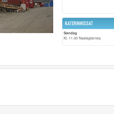
KATERINNISSAT
Søndag
Kl. 11.00 Naalagiarneq
Footer