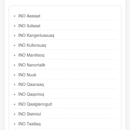
KIRKER
INO Aasiaat
INO Ilulissat
INO Kangerlussuaq
INO Kullorsuaq
INO Maniitsoq
INO Nanortalik
INO Nuuk
INO Qaanaaq
INO Qaqortoq
INO Qasigiannguit
INO Sisimiut
INO Tasiilaq